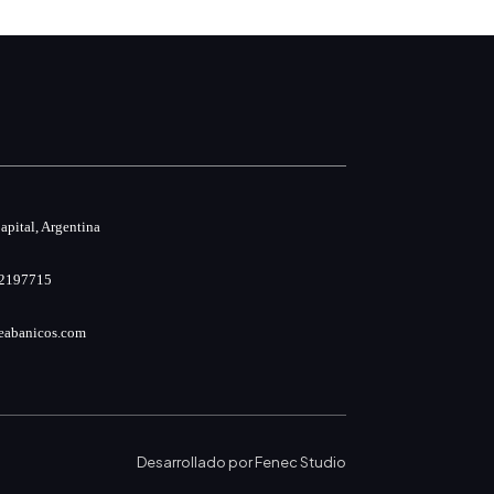
pital, Argentina
2197715
eabanicos.com
Desarrollado por
Fenec Studio