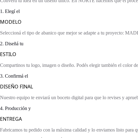
Convertí tu idea en un diseño único. En NORTE hacemos que el proceso 
1. Elegí el
MODELO
Seleccioná el tipo de abanico que mejor se adapte a tu proyecto:
2. Diseñá tu
ESTILO
Compartinos tu logo, imagen o diseño. Podés elegir también el color de l
3. Confirmá el
DISEÑO FINAL
Nuestro equipo te enviará un boceto digital para que lo revises y aprue
4. Producción y
ENTREGA
Fabricamos tu pedido con la máxima calidad y lo enviamos listo para 