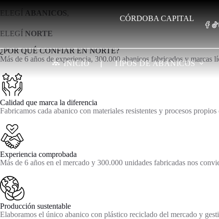
ELEGÍ
ABANICOS
,
CÓRDOBA CAPITAL
ELEGÍ
NORTE
¿POR QUÉ CONFIAR EN NORTE?
Más de 6 años de experiencia, 300.000 abanicos fabricados y marcas líd
INICIO
TIPOS DE ABANICOS
Calidad que marca la diferencia
Fabricamos cada abanico con materiales resistentes y procesos propios
Experiencia comprobada
Más de 6 años en el mercado y 300.000 unidades fabricadas nos conviert
Producción sustentable
Elaboramos el único abanico con plástico reciclado del mercado y gest