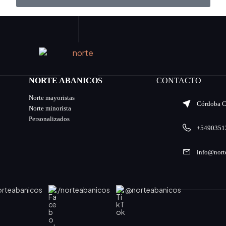
NORTE ABANICOS
CONTACTO
Norte mayoristas
Córdoba Ca
Norte minorista
Personalizados
+5490351
info@nort
rteabanicos
/norteabanicos
@norteabanicos