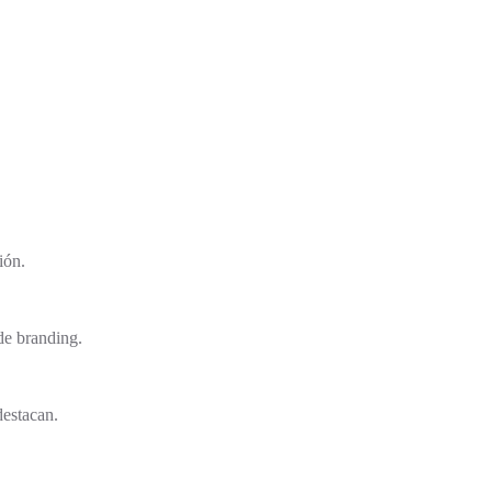
ión.
de branding.
destacan.